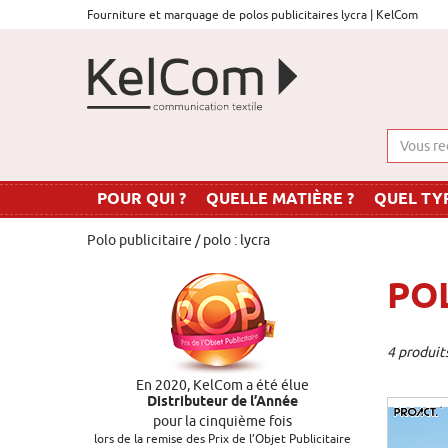
Fourniture et marquage de polos publicitaires lycra | KelCom
POUR QUI ?
QUELLE MATIÈRE ?
QUEL TYP
Polo publicitaire
/ polo : lycra
PO
4 produit
En 2020, KelCom a été élue
Distributeur de l’Année
pour la cinquième fois
lors de la remise des Prix de l’Objet Publicitaire