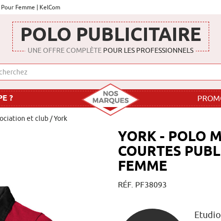
re Pour Femme | KelCom
POLO PUBLICITAIRE
UNE OFFRE COMPLÈTE
POUR LES PROFESSIONNELS
E ?
PROM
ociation et club
/ York
YORK - POLO 
COURTES PUBL
FEMME
RÉF. PF38093
Etudi