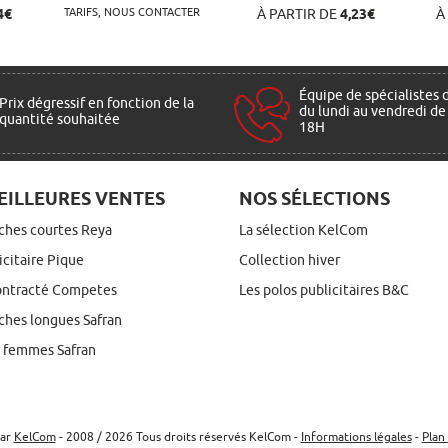
TARIFS, NOUS CONTACTER
4€
À PARTIR DE
4,23€
À
Équipe de spécialistes 
Prix dégressif en fonction de la
du lundi au vendredi de
quantité souhaitée
18H
EILLEURES VENTES
NOS SÉLECTIONS
ches courtes Reya
La sélection KelCom
icitaire Pique
Collection hiver
ontracté Competes
Les polos publicitaires B&C
hes longues Safran
r femmes Safran
par
KelCom
- 2008 / 2026 Tous droits réservés KelCom -
Informations légales
-
Plan 