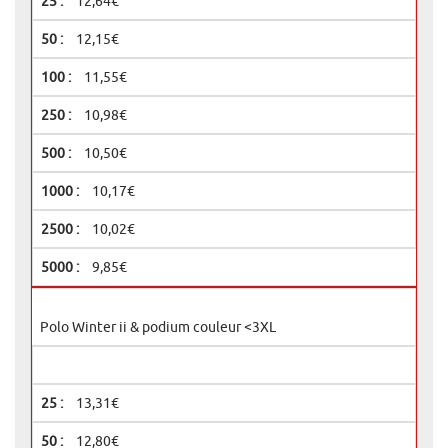
12,64€
12,15€
11,55€
10,98€
10,50€
10,17€
10,02€
9,85€
Polo Winter ii & podium couleur <3XL
13,31€
12,80€