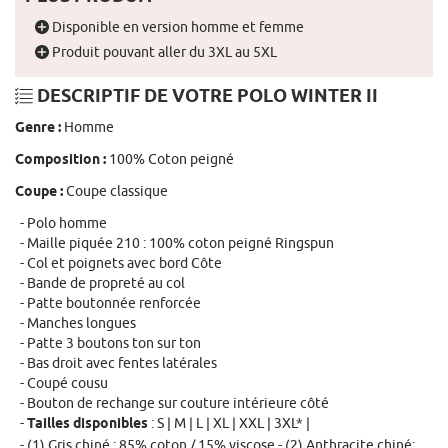
Disponible en version homme et femme
Produit pouvant aller du 3XL au 5XL
DESCRIPTIF DE VOTRE POLO WINTER II
Genre :
Homme
Composition :
100% Coton peigné
Coupe :
Coupe classique
Polo homme
Maille piquée 210 : 100% coton peigné Ringspun
Col et poignets avec bord Côte
Bande de propreté au col
Patte boutonnée renforcée
Manches longues
Patte 3 boutons ton sur ton
Bas droit avec fentes latérales
Coupé cousu
Bouton de rechange sur couture intérieure côté
Tailles disponibles
: S | M | L | XL | XXL | 3XL* |
(1) Gris chiné : 85% coton / 15% viscose - (2) Anthracite chiné: