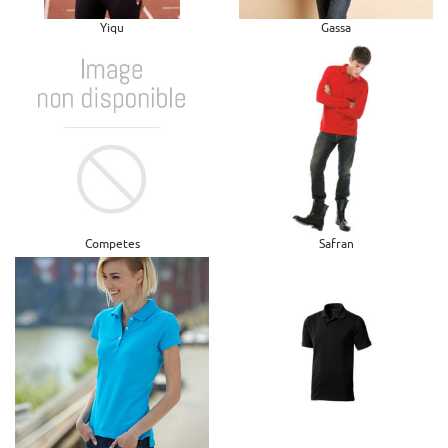
Yiqu
Gassa
Competes
Safran