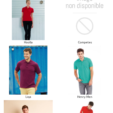
Hoolla
Competes
Liqa
Henry Men