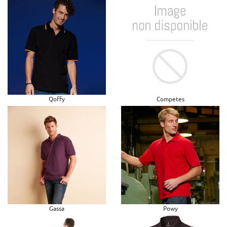
Qoffy
Competes
Gassa
Powy